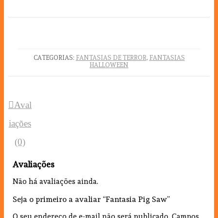
CATEGORIAS:
FANTASIAS DE TERROR
,
FANTASIAS
HALLOWEEN
Aval
iações
(0)
Avaliações
Não há avaliações ainda.
Seja o primeiro a avaliar “Fantasia Pig Saw”
O seu endereço de e-mail não será publicado.
Campos