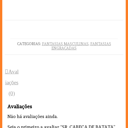
CATEGORIAS:
FANTASIAS MASCULINAS
,
FANTASIAS
ENGRAÇADAS
Aval
iações
(0)
Avaliações
Não há avaliações ainda.
Seja o primeiro a avaliar “SR. CABEÇA DE BATATA”