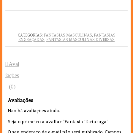
CATEGORIAS:
FANTASIAS MASCULINAS
,
FANTASIAS
ENGRAÇADAS
,
FANTASIAS MASCULINAS DIVERSAS
Aval
iações
(0)
Avaliações
Não há avaliações ainda.
Seja o primeiro a avaliar “Fantasia Tartaruga”
O seu endereço de e-mail não será publicado.
Campos