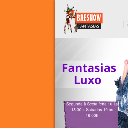
Segunda à Sexta feira 10 às
18:30h. Sabados 10 às
16:00h