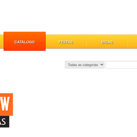
CATÁLOGO
FESTAS
DICAS