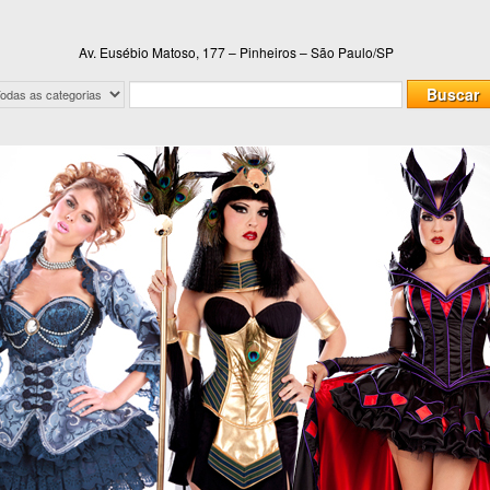
Av. Eusébio Matoso, 177 – Pinheiros – São Paulo/SP
Buscar