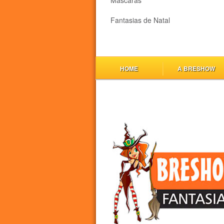
Máscaras
Fantasias de Natal
HOME
A BRESHOW