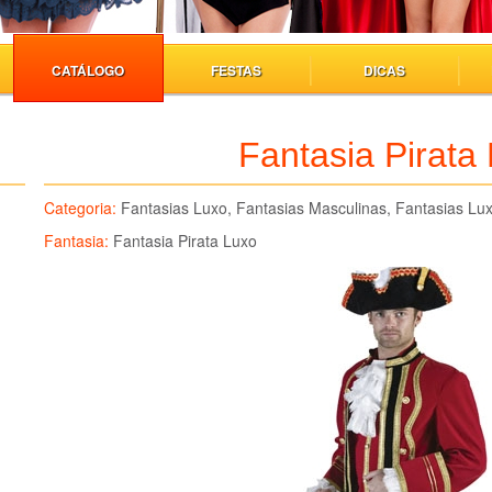
CATÁLOGO
FESTAS
DICAS
Fantasia Pirata
Categoria:
Fantasias Luxo
,
Fantasias Masculinas
,
Fantasias Lu
Fantasia:
Fantasia Pirata Luxo