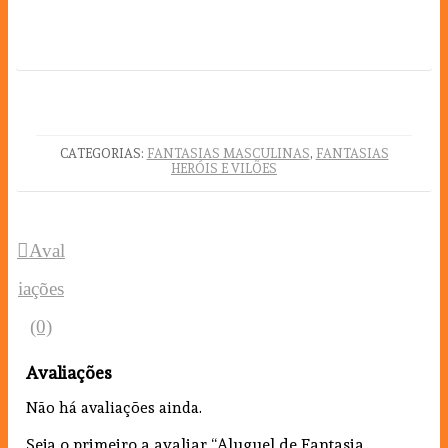
CATEGORIAS:
FANTASIAS MASCULINAS
,
FANTASIAS
HERÓIS E VILÕES
Aval
iações
(0)
Avaliações
Não há avaliações ainda.
Seja o primeiro a avaliar “Aluguel de Fantasia