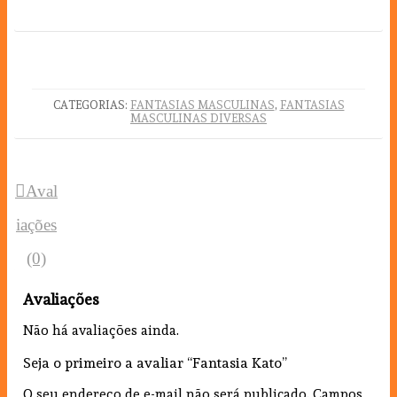
CATEGORIAS:
FANTASIAS MASCULINAS
,
FANTASIAS
MASCULINAS DIVERSAS
Aval
iações
(0)
Avaliações
Não há avaliações ainda.
Seja o primeiro a avaliar “Fantasia Kato”
O seu endereço de e-mail não será publicado.
Campos