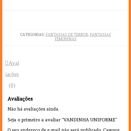
CATEGORIAS:
FANTASIAS DE TERROR
,
FANTASIAS
FEMININAS
Aval
iações
(0)
Avaliações
Não há avaliações ainda.
Seja o primeiro a avaliar “VANDINHA UNIFORME”
O seu endereço de e-mail não será publicado.
Campos