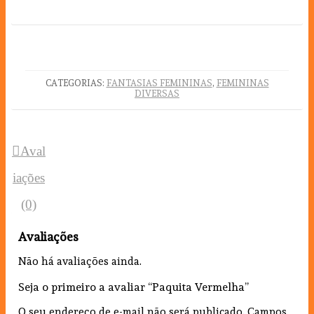
CATEGORIAS:
FANTASIAS FEMININAS
,
FEMININAS
DIVERSAS
Aval
iações
(0)
Avaliações
Não há avaliações ainda.
Seja o primeiro a avaliar “Paquita Vermelha”
O seu endereço de e-mail não será publicado.
Campos