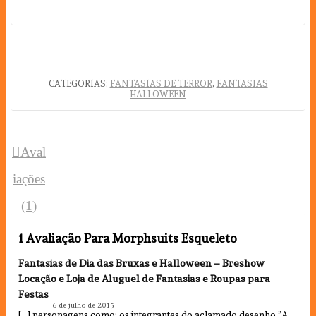
CATEGORIAS:
FANTASIAS DE TERROR
,
FANTASIAS
HALLOWEEN
Aval
iações
(1)
1 Avaliação Para
Morphsuits Esqueleto
Fantasias de Dia das Bruxas e Halloween – Breshow
Locação e Loja de Aluguel de Fantasias e Roupas para
Festas
–
6 de julho de 2015
[…] personagens como: os integrantes do aclamado desenho ”A