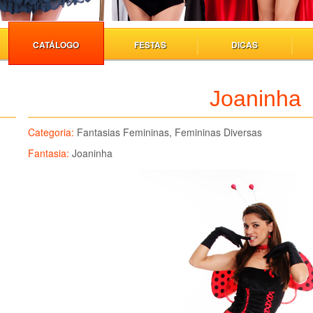
CATÁLOGO
FESTAS
DICAS
Joaninha
Categoria:
Fantasias Femininas
,
Femininas Diversas
Fantasia:
Joaninha