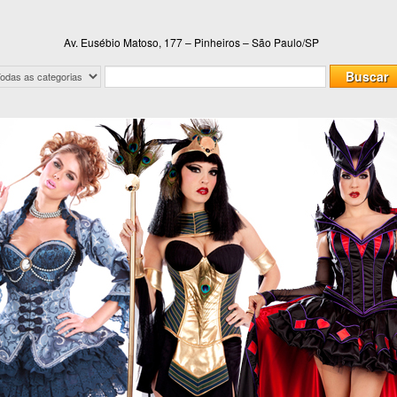
Av. Eusébio Matoso, 177 – Pinheiros – São Paulo/SP
Buscar