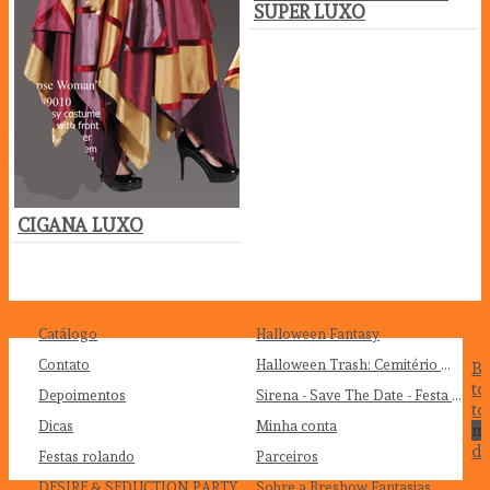
SUPER LUXO
CIGANA LUXO
Catálogo
Halloween Fantasy
Contato
Halloween Trash: Cemitério Maldito
B
to
Depoimentos
Sirena - Save The Date - Festa à Fantasia
to
Dicas
Minha conta
mo
de
Festas rolando
Parceiros
DESIRE & SEDUCTION PARTY
Sobre a Breshow Fantasias