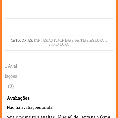
CATEGORIAS:
FANTASIAS FEMININAS
,
FANTASIAS LUXO E
SUPER LUXO
Aval
iações
(0)
Avaliações
Não há avaliações ainda.
Seja o primeiro a avaliar “Aluguel de Fantasia Viking