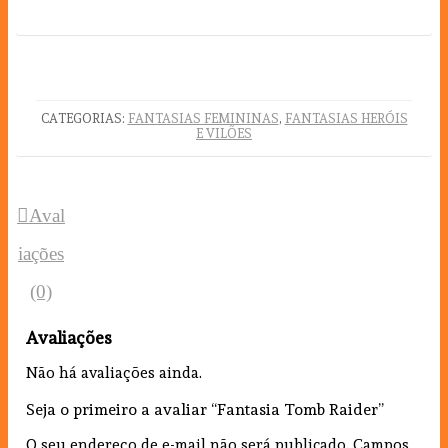
CATEGORIAS:
FANTASIAS FEMININAS
,
FANTASIAS HERÓIS
E VILÕES
Aval
iações
(0)
Avaliações
Não há avaliações ainda.
Seja o primeiro a avaliar “Fantasia Tomb Raider”
O seu endereço de e-mail não será publicado.
Campos