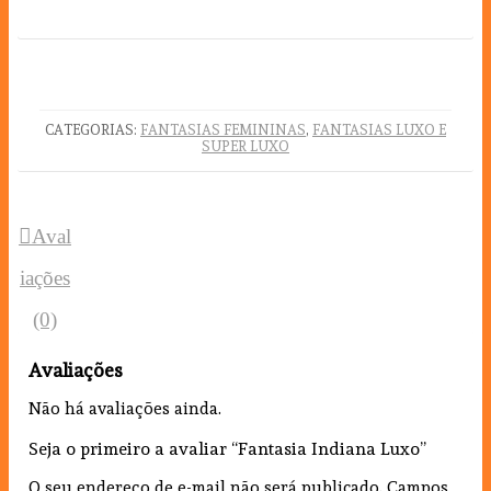
CATEGORIAS:
FANTASIAS FEMININAS
,
FANTASIAS LUXO E
SUPER LUXO
Aval
iações
(0)
Avaliações
Não há avaliações ainda.
Seja o primeiro a avaliar “Fantasia Indiana Luxo”
O seu endereço de e-mail não será publicado.
Campos