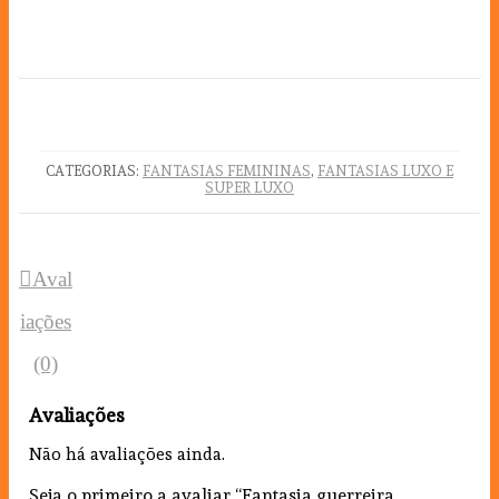
CATEGORIAS:
FANTASIAS FEMININAS
,
FANTASIAS LUXO E
SUPER LUXO
Aval
iações
(0)
Avaliações
Não há avaliações ainda.
Seja o primeiro a avaliar “Fantasia guerreira