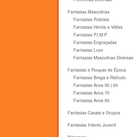
Fantasias Masculinas
Fantasias Policiais
Fantasias Heróis e Vilões
Fantasias P.I.M.P
Fantasias Engraçadas
Fantasias Luxo
Fantasias Masculinas Diversas
Fantasias e Roupas de Época
Fantasias Brega e Ridículo
Fantasias Anos 50 | 60
Fantasias Anos 70
Fantasias Anos 80
Fantasias Casais e Grupos
Fantasias Infanto Juvenil