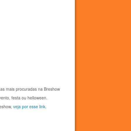
 das mais procuradas na Breshow
ento, festa ou helloween.
reshow,
veja por esse link.