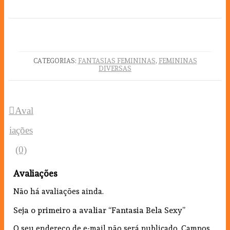
CATEGORIAS:
FANTASIAS FEMININAS
,
FEMININAS
DIVERSAS
Aval
iações
(0)
Avaliações
Não há avaliações ainda.
Seja o primeiro a avaliar “Fantasia Bela Sexy”
O seu endereço de e-mail não será publicado.
Campos