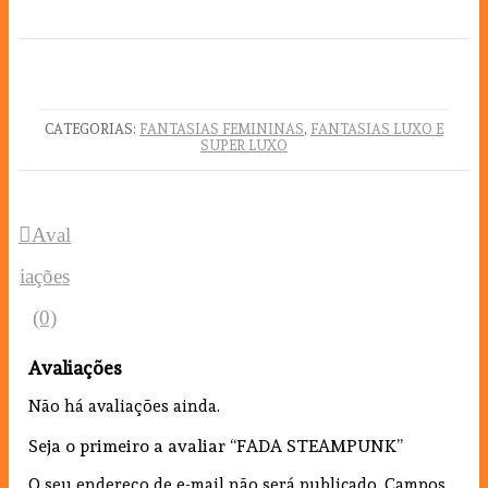
CATEGORIAS:
FANTASIAS FEMININAS
,
FANTASIAS LUXO E
SUPER LUXO
Aval
iações
(0)
Avaliações
Não há avaliações ainda.
Seja o primeiro a avaliar “FADA STEAMPUNK”
O seu endereço de e-mail não será publicado.
Campos