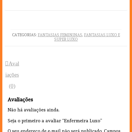
CATEGORIAS:
FANTASIAS FEMININAS
,
FANTASIAS LUXO E
SUPER LUXO
Aval
iações
(0)
Avaliações
Não há avaliações ainda.
Seja o primeiro a avaliar “Enfermeira Luxo”
O seu endereço de e-mail não será publicado.
Campos