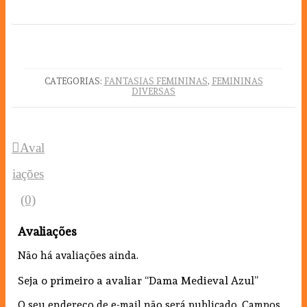
CATEGORIAS:
FANTASIAS FEMININAS
,
FEMININAS
DIVERSAS
Aval
iações
(0)
Avaliações
Não há avaliações ainda.
Seja o primeiro a avaliar “Dama Medieval Azul”
O seu endereço de e-mail não será publicado.
Campos