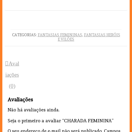
CATEGORIAS:
FANTASIAS FEMININAS
,
FANTASIAS HERÓIS
E VILÕES
Aval
iações
(0)
Avaliações
Não há avaliações ainda.
Seja o primeiro a avaliar “CHARADA FEMININA”
O seu endereço de e-mail não será publicado.
Campos