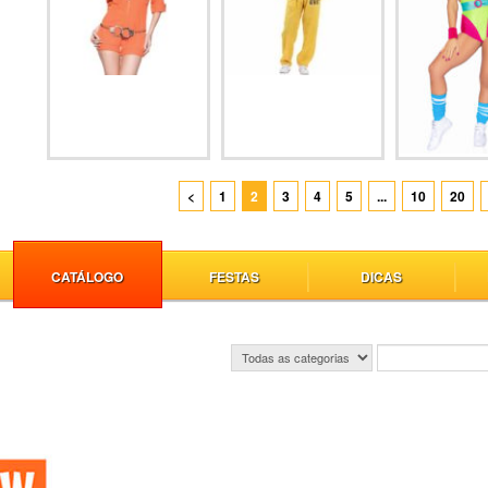
<
1
2
3
4
5
...
10
20
CATÁLOGO
FESTAS
DICAS