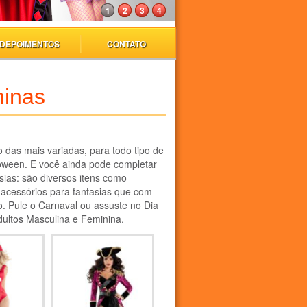
1
2
3
4
DEPOIMENTOS
CONTATO
ninas
 das mais variadas, para todo tipo de
loween. E você ainda pode completar
ias: são diversos itens como
 acessórios para fantasias que com
to. Pule o Carnaval ou assuste no Dia
dultos Masculina e Feminina.